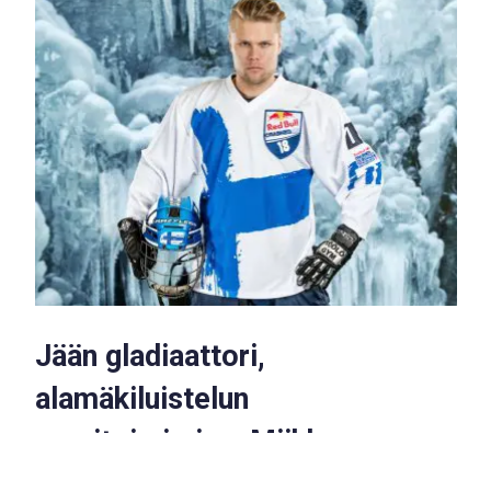
Jään gladiaattori,
alamäkiluistelun
monitoimimies: Miikka
Jouhkimainen