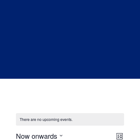
There are no upcoming events.
Now onwards
V
E
L