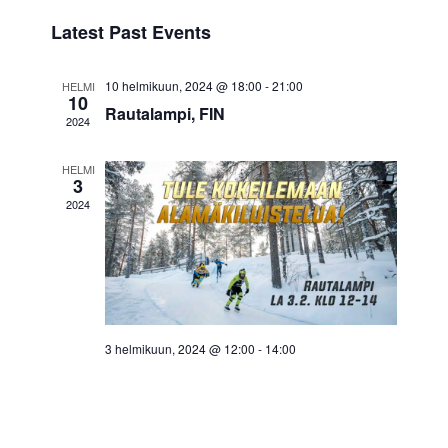
i
S
v
i
Latest Past Events
s
e
t
e
e
l
10 helmikuun, 2024 @ 18:00
-
21:00
HELMI
10
n
w
Rautalampi, FIN
e
2024
t
c
s
HELMI
t
V
3
N
2024
d
i
a
a
e
t
v
w
e
i
s
.
3 helmikuun, 2024 @ 12:00
-
14:00
g
N
Alamäkiluistelun kokeilupäivä
Rautalammilla
a
a