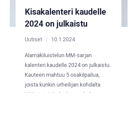
Kisakalenteri kaudelle
2024 on julkaistu
Uutiset
|
10.1.2024
Alamäkiluistelun MM-sarjan
kalenteri kaudelle 2024 on julkaistu.
Kauteen mahtuu 5 osakilpailua,
joista kunkin urheilijan kohdalta
MM-pisteisiin lasketaan kolme
parasta sijoitusta. Myös Suomessa
nähdään MM-tason osakilpailu,…
Read More