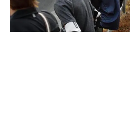
Kesä 2018
Uutiset
|
4.9.2018
Kesä on lusittu ja katseet alkavat pikkuhiljaa
siirtymään tulevaan kauteen. Kisakalenteri
julkaistaan pian ja luistelijat jännityksellä
odottavat uuden kalenterin julkaisua. Mutta mitä
kesällä…